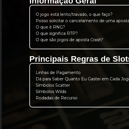
Informação Geral
O jogo está lento/travado, o que faço?
Posso solicitar o cancelamento de uma aposta
O que é RNG?
O que significa RTP?
O que são jogos de aposta Crash?
Principais Regras de Slo
Linhas de Pagamento
Dá para Saber Quanto Eu Gastei em Cada Jog
Símbolos Scatter
Símbolos Wilds
Rodadas de Recurso