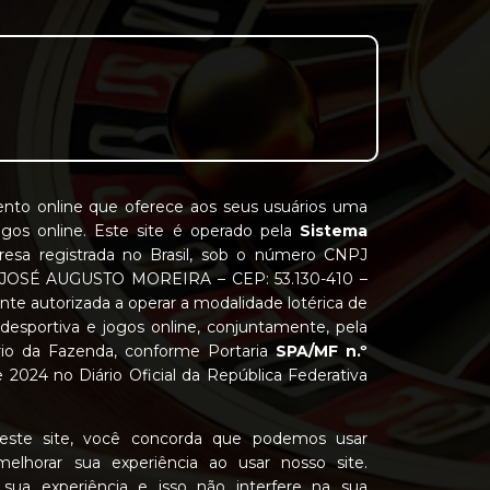
nto online que oferece aos seus usuários uma
ogos online. Este site é operado pela
Sistema
esa registrada no Brasil, sob o número CNPJ
 JOSÉ AUGUSTO MOREIRA – CEP: 53.130-410 –
e autorizada a operar a modalidade lotérica de
 desportiva e jogos online, conjuntamente, pela
rio da Fazenda, conforme Portaria
SPA/MF n.º
2024 no Diário Oficial da República Federativa
neste site, você concorda que podemos usar
lhorar sua experiência ao usar nosso site.
 sua experiência e isso não interfere na sua