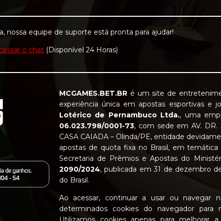
, nossa equipe de suporte está pronta para ajudar!
cessar o chat
(Disponível 24 Horas)
MCGAMES.BET.BR
é um site de entretenime
experiência única em apostas esportivas e j
Lotérico de Pernambuco Ltda.
, uma empr
06.023.798/0001-73
, com sede em AV. DR.
CASA CAIADA – Olinda/PE, entidade devidament
apostas de quota fixa no Brasil, em temática
Secretaria de Prêmios e Apostas do Ministé
2090/2024
, publicada em 31 de dezembro de 
do Brasil.
Ao acessar, continuar a usar ou navegar 
determinados cookies do navegador para me
Utilizamos cookies apenas para melhorar a