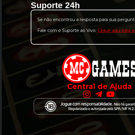
Suporte 24h
Se não encontrou a resposta para sua pergunta
Fale com o Suporte ao Vivo:
Clique aqui para a
Central de Ajuda