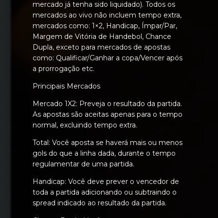
mercado já tenha sido liquidado). Todos os
mercados ao vivo não incluem tempo extra,
mercados como: 1×2, Handicap, Ímpar/Par,
Margem de Vitória de Handebol, Chance
Dupla, exceto para mercados de apostas
como: Qualificar/Ganhar a copa/Vencer após
a prorrogação etc.
Principais Mercados
Mercado 1X2: Preveja o resultado da partida.
As apostas são aceitas apenas para o tempo
normal, excluindo tempo extra.
Total: Você aposta se haverá mais ou menos
gols do que a linha dada, durante o tempo
regulamentar de uma partida.
Handicap: Você deve prever o vencedor de
toda a partida adicionando ou subtraindo o
spread indicado ao resultado da partida.