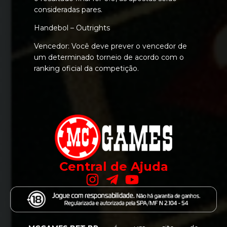
consideradas pares.
Handebol – Outrights
Vencedor: Você deve prever o vencedor de
um determinado torneio de acordo com o
ranking oficial da competição.
Central de Ajuda