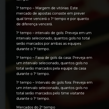
1º tempo – Margem de vitórias: Este
mercado de apostas consiste em prever
qual time vencerá o 1º tempo e por quanto
de diferença vencerá.
1º tempo – intervalo de gols: Preveja em um
intervalo selecionado, quantos gols no total
serão marcados por ambas as equipes
durante o 1º tempo.
1º tempo – Faixa de gols da casa: Preveja em
um intervalo selecionado, quantos gols no
total serão marcados pela equipe da casa
durante o 1º tempo.
1º tempo – Intervalo de gols fora: Preveja em
um intervalo selecionado, quantos gols no
total serão marcados pelo time visitante
durante o 1º tempo.
Mercados do 2º tempo