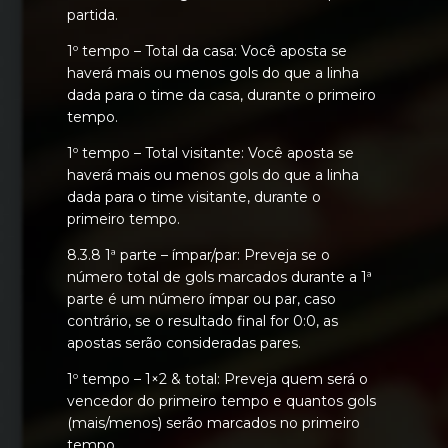
partida.
1º tempo – Total da casa: Você aposta se
haverá mais ou menos gols do que a linha
dada para o time da casa, durante o primeiro
tempo.
1º tempo – Total visitante: Você aposta se
haverá mais ou menos gols do que a linha
dada para o time visitante, durante o
primeiro tempo.
8.3.8 1ª parte – ímpar/par: Preveja se o
número total de gols marcados durante a 1ª
parte é um número ímpar ou par, caso
contrário, se o resultado final for 0:0, as
apostas serão consideradas pares.
1º tempo – 1×2 & total: Preveja quem será o
vencedor do primeiro tempo e quantos gols
(mais/menos) serão marcados no primeiro
tempo.