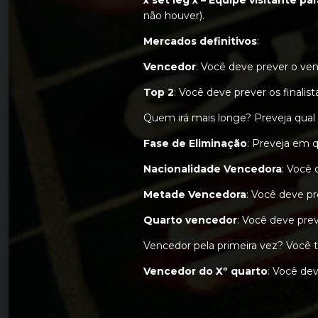
x set leg x – Equipe visitante pa
não houver).
Mercados definitivos
:
Vencedor
: Você deve prever o ve
Top 2
: Você deve prever os finali
Quem irá mais longe? Preveja qual
Fase de Eliminação
: Preveja em q
Nacionalidade Vencedora
: Você 
Metade Vencedora
: Você deve pr
Quarto vencedor
: Você deve prev
Vencedor pela primeira vez? Você 
Vencedor do Xº quarto
: Você dev