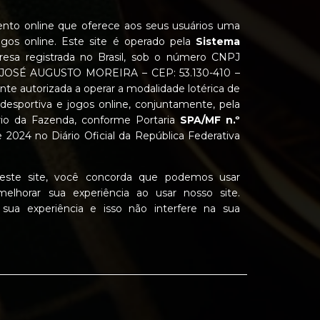
nto online que oferece aos seus usuários uma
ogos online. Este site é operado pela
Sistema
esa registrada no Brasil, sob o número CNPJ
 JOSÉ AUGUSTO MOREIRA – CEP: 53.130-410 –
e autorizada a operar a modalidade lotérica de
 desportiva e jogos online, conjuntamente, pela
rio da Fazenda, conforme Portaria
SPA/MF n.º
2024 no Diário Oficial da República Federativa
neste site, você concorda que podemos usar
lhorar sua experiência ao usar nosso site.
 sua experiência e isso não interfere na sua