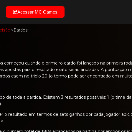
Acessar MC Games
ecisão
»
Dardos
s começou quando o primeiro dardo foi lançado na primeira rod
 as apostas para o resultado exato serão anuladas. A pontuação m
dardos caem no triplo 20 (o termo pode ser encontrado em muit
o de toda a partida. Existem 3 resultados possíveis: 1 (o time da
.
er o resultado em termos de sets ganhos por cada jogador adici
a.
e o número total de 180s alcançados na partida por ambos os jo