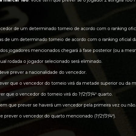
ra marcar 180
: Você tem que prever se o jogador 2 atingirá 180
ncedor de um determinado torneio de acordo com o ranking ofic
stas de um determinado torneio de acordo com o ranking oficial 
 dos jogadores mencionados chegará à fase posterior (ou a mes
ual rodada o jogador selecionado será eliminado.
deve prever a nacionalidade do vencedor.
ever que o vencedor do torneio virá da metade superior ou da me
er que o vencedor do torneio virá do 1º/2º/3º/4º quarto.
tem que prever se haverá um vencedor pela primeira vez ou não
e prever o vencedor do quarto mencionado (1º/2º/3º/4º).