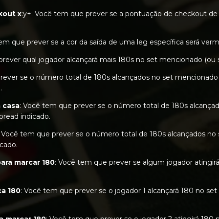
kout x
:y+: Você tem que prever se a pontuação de checkout de 
tem que prever se a cor da saída de uma leg específica será verm
prever qual jogador alcançará mais 180s no set mencionado (ou 
rever se o número total de 180s alcançados no set mencionado
.
a casa
: Você tem que prever se o número total de 180s alcança
pread indicado.
: Você tem que prever se o número total de 180s alcançados no
icado.
para marcar 180
: Você tem que prever se algum jogador atingir
ca 180
: Você tem que prever se o jogador 1 alcançará 180 no se