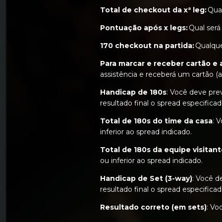
Total de checkout da xª leg:
Qual
Pontuação após x legs:
Qual será
170 checkout na partida:
Qualque
Para marcar e receber cartão e a
assistência e receberá um cartão (
Handicap de 180s
: Você deve pre
resultado final o spread especifica
Total de 180s do time da casa
: 
inferior ao spread indicado.
Total de 180s da equipe visitant
ou inferior ao spread indicado.
Handicap de Set (3-way)
: Você d
resultado final o spread especifica
Resultado correto (em sets)
: Vo