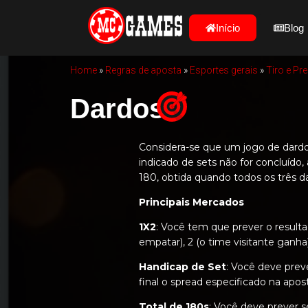
Início
Blog
Home
»
Regras de aposta
»
Esportes gerais
»
Tiro e Pr
Dardos
Considera-se que um jogo de dardo
indicado de sets não for concluído,
180, obtida quando todos os três 
Principais Mercados
1X2
: Você tem que prever o resultad
empatar), 2 (o time visitante ganha)
Handicap de Set
: Você deve prev
final o spread especificado na apost
Total de 180s
: Você deve prever s