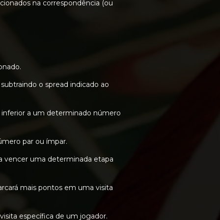
ecionados na correspondência (ou
onado.
ubtraindo o spread indicado ao
ou inferior a um determinado número
úmero par ou ímpar.
ara vencer uma determinada etapa
arcará mais pontos em uma visita
visita específica de um jogador.