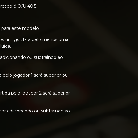
rcado é O/U 40.5.
. para este modelo
os um gol, fará pelo menos uma
uída.
adicionando ou subtraindo ao
 pelo jogador 1 será superior ou
tida pelo jogador 2 será superior
dor adicionando ou subtraindo ao