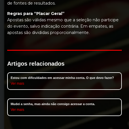
de fontes de resultados.
Regras para “Placar Geral”
Apostas são válidas mesmo que a seleção não participe
do evento, salvo indicação contrária. Em empates, as
apostas são divididas proporcionalmente.
Artigos relacionados
Estou com dificuldades em acessar minha conta. O que devo fazer?
Ver mais
Mudei a senha, mas ainda não consigo acessar a conta.
Ver mais