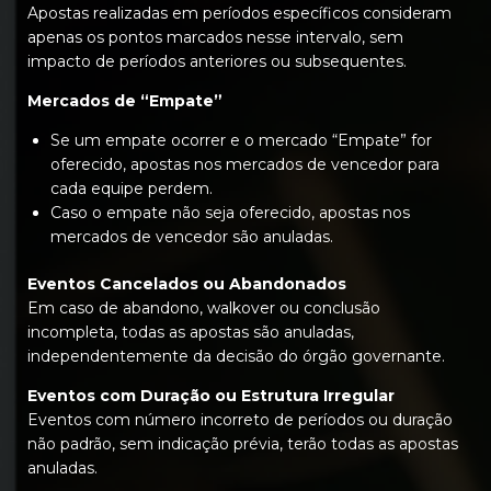
Apostas realizadas em períodos específicos consideram
apenas os pontos marcados nesse intervalo, sem
impacto de períodos anteriores ou subsequentes.
Mercados de “Empate”
Se um empate ocorrer e o mercado “Empate” for
oferecido, apostas nos mercados de vencedor para
cada equipe perdem.
Caso o empate não seja oferecido, apostas nos
mercados de vencedor são anuladas.
Eventos Cancelados ou Abandonados
Em caso de abandono, walkover ou conclusão
incompleta, todas as apostas são anuladas,
independentemente da decisão do órgão governante.
Eventos com Duração ou Estrutura Irregular
Eventos com número incorreto de períodos ou duração
não padrão, sem indicação prévia, terão todas as apostas
anuladas.