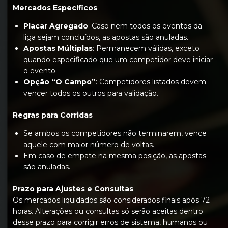
Mercados Específicos
Placar Agregado
: Caso nem todos os eventos da
liga sejam concluídos, as apostas são anuladas.
Apostas Múltiplas
: Permanecem válidas, exceto
quando especificado que um competidor deve iniciar
o evento.
Opção “O Campo”
: Competidores listados devem
vencer todos os outros para validação.
Regras para Corridas
Se ambos os competidores não terminarem, vence
aquele com maior número de voltas.
Em caso de empate na mesma posição, as apostas
são anuladas.
Prazo para Ajustes e Consultas
Os mercados liquidados são considerados finais após 72
horas. Alterações ou consultas só serão aceitas dentro
desse prazo para corrigir erros de sistema, humanos ou